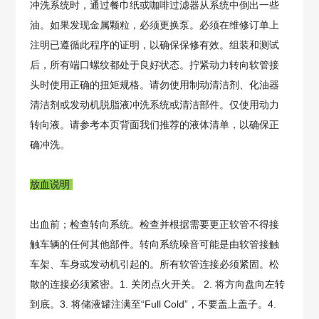
冲洗系统时，通过餐巾纸或咖啡过滤器从系统中倒出一些
油。如果发现金属颗粒，必须更换泵。必须在维修订单上
注明已遵循此程序的证明，以确保保修有效。组装和测试
后，所有端口螺纹都处于良好状态。拧紧动力转向软管接
头时使用正确的扭矩规格。请勿使用制动清洁剂、化油器
清洁剂或发动机脱脂液冲洗系统或清洁部件。仅使用动力
转向液。请参考本页背面我们推荐的液体清单，以确保正
确冲洗。
放血说明
出血前；检查转向系统。检查并根据需要更正软管不得接
触车辆的任何其他部件。转向系统噪音可能是由软管接触
车架、车身或发动机引起的。所有软管连接必须紧固。松
散的连接必须紧密。1. 关闭点火开关。 2. 将方向盘向左转
到底。3. 将储液罐注满至“Full Cold”，不要盖上盖子。4.